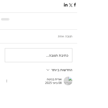
תגובה אחת
כתיבת תגובה...
החדשות ביותר
אורית בניטה
08 ביוני 2025
תודה על שיתוף מרגש. חשוב לי לומר לך שאני 
לא שבעה מהקשבה לכל התכנים שאת מעלה. 
מעידה שבכל פרק מצליחה לקחת משהו לשיפור 
החיים שלי, לרענון דברים שכבר ידעתי ונשכחו, 