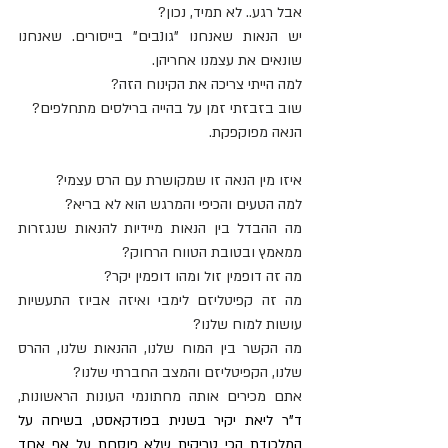
אבל רגע.. לא תמיד, נכון?
יש הנאות שאנחנו "גונבים" בייסורים. שאנחנו 
שונאים את עצמנו אחריהן.
למה הייתי צריכה את הקינוח הזה?
שוב בזבזתי זמן על בהייה ברילסים מתחלפים?
הנאה מפוקפקת.
איזו מין הנאה זו שמקושרת עם הרס עצמי?
למה הטעים והכיפי והמרגש הוא לא בריא? 
מה ההבדל בין הנאות מיידיות להנאות שנגזרות 
ממאמץ ובטובת הטווח הרחוק?
מה זה דופמין זול ומהו דופמין יקר?
מה זה קפיטליזם לימבי ואיזה אביוז התעשיות 
עושות למוח שלנו?
מה הקשר בין המוח שלנו, ההנאות שלנו, ההרס 
שלנו, הקפיטליזם והמצב החברתי שלנו?
אתם מכירים אותה מחתונמי העונות הראשונות, 
ד”ר ליאת יקיר בשנית בפודקאסט, בשיחה על 
המלכודת הכי טריקית שלא פוסחת על אף אחד 