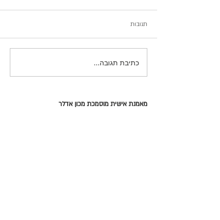
תגובות
כתיבת תגובה...
מאמנת אישית מוסמכת מכון אדלר
מאמנת יזמים ועסקים
מטפלת בנשימות מעגליות (ריברסינג)
מנחת הפודקאסט מעלה בטוב
0544-533064
dana@danaregev.com
?רוצה להתייעץ בשיחה טלפונית