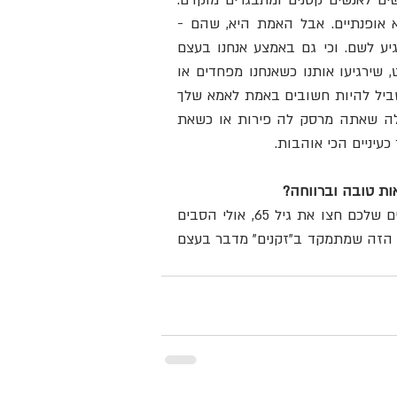
ובגלל שהעולם המערבי שייך כל כך לצעירים, לפעמים ילדים מתחפשים לאנשים קטנים ומתבגרים מוקדם. 
וזקנים נאחזים בעברם, שחמק ביעף והותיר אותם מוכי תדהמה ולא אופנתיים. אבל האמת היא, שהם - 
הילדים והזקנים- הם המורים האמיתיים שלנו לחיים. כי היינו שם, ונגיע לשם. וכי גם באמצע אנחנו בעצם 
תלויים: זקוקים לאחרים שידאגו לנו, שיחבקו אותנו, שיקשיבו לנו לאט, שירגיעו אותנו כשאנחנו מפחדים או 
כואבים, שיזכירו לנו שאנחנו לא צריכים להיות ״האנשים החשובים״ בשביל להיות חשובים באמת לאמא שלך 
שתמיד מגיעה בסוף יום עם חיבוק וחיוך או לנכדה שלך שהכי כיף לה שאתה מרסק לה פירות או כשאת 
כעיניים הכי אוהבות.
ות טובה וברווחה?
 ייבאה לארץ את "המרשם החברתי". אולי ההורים שלכם חצו את גיל 65, אולי הסבים 
שלכם, ואולי אתם בעצמכם מתכוננים לגיל השלישי. כך אואחרת, הפרק הזה שמתמקד ב"זקנים" מדבר בעצם 