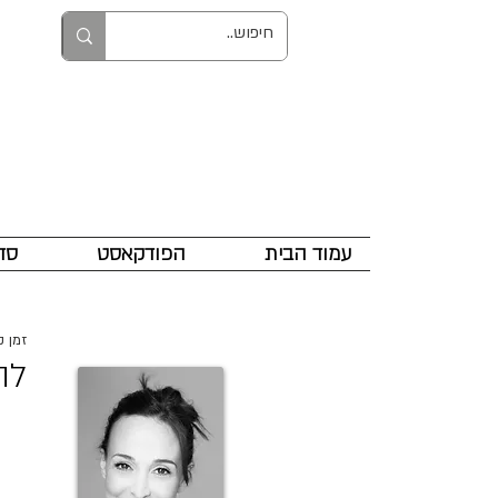
עמוד הבית
הפודקאסט
סד
זמן קרי
לה