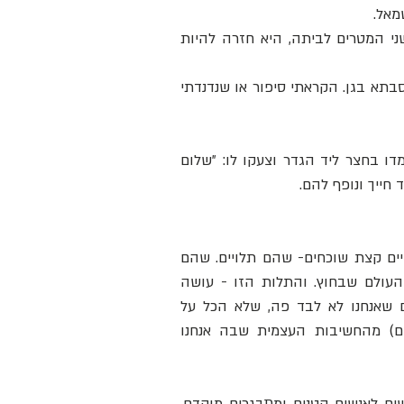
מאל.
בגן קראתי לסבתא: לובה, כמו כל הילדים, וכשחציתי בצהריים את שני המטרים לביתה, היא חזרה להיות 
כשגדלתי, וכבר הייתי תלמידה ביסודי הייתי מגיעה בחופשים לעזור לסבתא בגן. הקראתי סיפור או שנדנדתי 
כשסבא היה יוצא מהבית עם מקל ההליכה והמגבעת כל הילדים נעמדו בחצר ליד הגדר וצעקו לו: ״שלום 
חייך ונופף להם.
בקצוות החיים, גם אלה וגם אלה - מודעים היטב למה שבאמצע החיים קצת שוכחים- שהם תלויים. שהם 
זקוקים לאחרים. שיש מטלות שקשות בעבורם. שהם יותר איטיים מהעולם שבחוץ. והתלות הזו - עושה 
אותם רכים יותר, סלחנים יותר, ענווים יותר. אנחנו שבאמצע, שוכחים שאנחנו לא לבד פה, שלא הכל על 
כתפינו, שאפשר גם בלעדינו, ושאנחנו הרבה יותר חשובים (לאחרים) מהחשיבות העצמית שבה אנחנו 