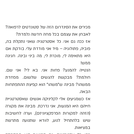
מכירים את הסינדרום הזה של סטונדטים לרפואה? 
לאבחן את עצמם בכל מחה חדשה נלמדת?
אז ככה גם אני. כל אסטרטגיה שאני נתקלת בה, 
פוביה, פתולוגיה – מיד אני מודדת עלי. בודקת אם 
היא מתאימה לי, מוכרת לי, מה ביני ובינה. חגיגה 
ממש!
הנטייה להמנע? פחות אני. בא לי? אני שם. 
חולמת? מבקשת להגשים שלשום. מפחדת 
ממשהו? מבינה ש"משהו" הוא קפיצת ההתפתחות 
הבאה.
אז כשמגיעים אלי לקליניקה אנשים שאסטרטגיית 
חייהם היא המנעות, אני נדרכת. מבינה את מקורה 
(הזהה למקורות הפרפקציוניזם), וערה לחשיבות 
שיש בלהתחיל לנוע, לוודא שתנועה מתרשת 
במציאות.