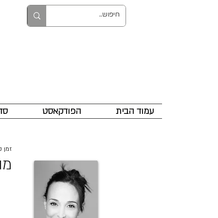
עמוד הבית
הפודקאסט
סד
זמן קרי
מה