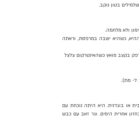
למילים בטון נוקב.
מון ולא מלחמה.
ועוד שנים יחלפו עד שאמא שלי תספר על הנקודה בזמן, במלחמה ההיא, כשהיא ישבה במרפסת, וראתה 
ז דפק בקצב מואץ כשהאינטרקום צלצל 
ל- מת). 
כשהייתי שביעיסטית המילה שלום לא הביכה בכלל, ולא נשמעה נאיבית או בוגדנית. היא היתה נוכחת עם 
היונה ועם העלה של הזית. ולרגעים היה נדמה שהנה אנחנו נוגעים בחזון אחרית הימים. וגר זאב עם כבש 