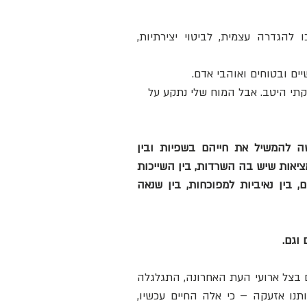
בתסריט, שבראש שלי הם אמורים היו לגדול לעולם שבו הם יזכו להגדרה עצמית, לביטוי יצירתיות, 
יים ובטוחים ואוהבי אדם.
צקתי היטב. אבל המוח שלי נתקע על 
מאז השבעה באוקטובר אני אמא מבולבלת. הערבוביה בין הבקשה להמשיל את חייהם בשפיות ובין 
הייסורים על אלה שאיבדו אותה, בין הרצון להאחז בתסריט שלי ובין מציאות שיש בה השרדות, בין השייכות 
שלי לעם הזה ובין השייכות שלי לאנושות כולה, בין מלחמה לשלום, בין נאיביות למפוכחות, בין שנאה 
וגם.
 היא אמא מאמנת, היא חכמה והיא מעשית, ושיחה על ילדים בצל ארועי העת האחרונה, התגלגלה 
לשיחה חשובה על הורים וילדים בכל עת באמצע השיחה, עצרה אותנו אזעקה – כי אלה החיים עכשיו, 