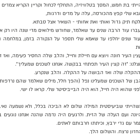
ייתי בת חמש, המסך בטלוויזיה, התחלף לכחול וקריין הקריא צמדים ש
בא שלי קפץ מהכורסה, עלה על מדים ודרגות, 
עברו עוד הרבה שנים עד שאלמד, שחודש מילואים מדי שנה היו רק אי
ת 
צין העיר חונה ויוצא עם חיילת וחייל, והלב שלה החסיר פעימה, וא
צלנו: ״זה קצין העיר תפתחי בבקשה. אנחנו לשכנים שמעליך״. 
ההקלה שלה ואז הבושה על ההקלה. והלב שנקרע.
בן של השכנים שמעלינו נפל (והפך חלל, מילים שאלמד שהם נרדפות 
פני שהוא היה חייל, הוא היה הבייביסיטר שלי. קראו לו ישי.
נמר עם גדי ירבץ, וכיתתו חרבותם לאתים.
חזון נרצח. והשלום הלך. 