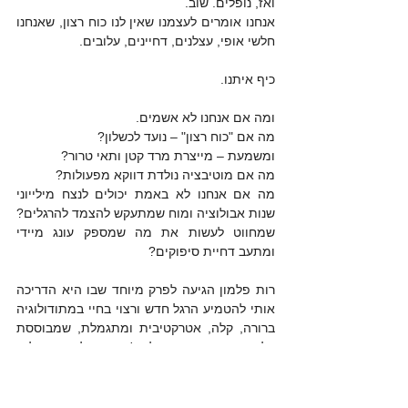
ואז, נופלים. שוב. 
אנחנו אומרים לעצמנו שאין לנו כוח רצון, שאנחנו 
חלשי אופי, עצלנים, דחיינים, עלובים. 
כיף איתנו. 
ומה אם אנחנו לא אשמים. 
מה אם "כוח רצון" – נועד לכשלון?
ומשמעת – מייצרת מרד קטן ותאי טרור? 
מה אם מוטיבציה נולדת דווקא מפעולות? 
מה אם אנחנו לא באמת יכולים לנצח מילייוני 
שנות אבולוציה ומוח שמתעקש להצמד להרגלים? 
שמחווט לעשות את מה שמספק עונג מיידי 
ומתעב דחיית סיפוקים? 
רות פלמון הגיעה לפרק מיוחד שבו היא הדריכה 
אותי להטמיע הרגל חדש ורצוי בחיי במתודולוגיה 
ברורה, קלה, אטרקטיבית ומתגמלת, שמבוססת 
על ספר המופת של ג'יימס קליר: הרגלים 
אטומיים. ואתם? מוזמנים להאזין, להגדיר לכם 
הרגל חדש, ולהתנסות. מקסימום – תצליחו! והכי 
גרוע? החיים שלכם ישארו בדיוק אותו דבר. 