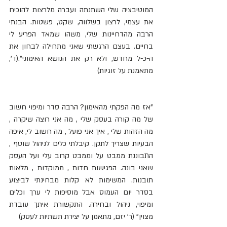
המוטיבציה שלי השתנתה ועברה מלרצות להוכיח 
את עצמי, לרצון בשלווה, שקט, פשטות. הבנתי 
הרבה מהדחיינות שלי, משהו שמאד הפריע לי 
בחיים. בעצם הרגשתי שאני מתחילה לבחון את 
ה-כ-ל מחדש, ולא רק את הנושא האימוני".(ד', 
מתאמנת על זוגיות)
"אז מה הפקתי מהאימון? הרבה סדר ומיפוי חשוב 
של מה קורה בעסק שלי , מה אני רוצה שיקרה , 
מה הזהות שלי , איך אני פועל , מה חשוב לי, איפה 
הבעיות שצריך לתקן. קיבלתי כלים לניהול שוטף , 
התבוננת ממבט על וממבט קרוב עלי ועל העסק 
שאני בונה. הפגישות חדות , ממוקדות , מלאות 
תובנות. המשימות לא קלות מבחינתי לביצוע 
בסדר יום העמוס אבל מוסיפות לי ערך וכלים 
ומיפוי, ניהול ובחירה. התקשורת איתך עובדת 
מצוין" (ר' יזם, מתאמן על יצירת תשתיות לעסק)