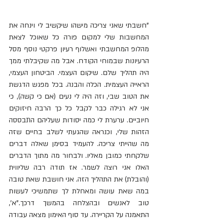
"חשבתי שאני צריכה מישהו שיקשיב לי וינחה את 
המחשבות שלי למקום פורה כל שאוכל לצאת 
מהלופ המחשבתי ואשלוף רעיון פרקטי נוסף מסל 
הרעיונות שבמוחי הקודח. אבל מה שקיבלתי ממך 
היה תהליך שלם. שיקום העצמי. הביטחון העצמי, 
הראייה העצמית. הכלה והבנה. בכל מפגש הדגשת 
את הטוב שבי, וזה היה לי נעים (אם כי קשה), כי 
אני לא רגילה כבר לקבל כל כך הרבה חיזוקים 
חיוביים. ערערת לי כמה יסודות שעליהם התבססה 
הזהות שלי, וכנראה שהגעתי לשלב בחיים שזה 
מה שהייתי צריכה. להעמיד בסימן שאלה דברים 
שלקחתי כמובן מאליו. ולבחור מה מתוך הדברים 
האלו אני רוצה לשמר. אז תודה רבה שליווית 
(והובלת) את התהליך הזה. אני חושבת שאת טובה 
במה שאת עושה ומאחלת לך שתמשיכי לעשות 
טוב לאנשים ובהצלחה בהמשך דרכך."א', 
התאמנה על הקריירה. עד סוף האימון מצאה עבודה 