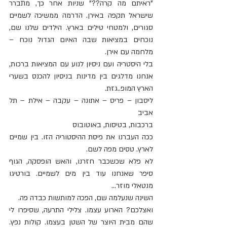
"ראיתם מה קרה??" שניות אחר כך, מתברר 
שישראל תקפה באירן. הדרמה ממשיכה לשמיים 
סגורים, ולמטחי טילים בארץ. הילדים שלנו שם, 
נוכחים במציאות שבה האיום הגדול נוכח – 
מלחמה עם אירן.
בלי היסטריה ועם ניסיון לנוע עם המציאות ברכות, 
אנחנו מדלגים בין מדינות בניסיון להכנס בשערי 
הארץ המופ..גזת.
ליסבון – פריס – אתונה – עקבה – אילת – תל 
אביב
ברכבות, בטיסות, באוטובוס
ככה העברנו את פיסת ההיסטוריה הזו. בין שמיים 
לארץ. טסים מפה לשם.
לא פלא שכשכבר חזרנו, והאש הופסקה, הגוף 
סיפר שאנחנו עוד בין מים לשמיים. בורטיגו 
מנטאלי מוזר...
השינה שנעלמה שם, הפכה למותשות כבדה פה.
ואצלכם? הארוע עצמו. צלילי התרעה, שסיפרו לי 
שהם מבית היוצר של השטן בעצמו. קולות נפץ. 