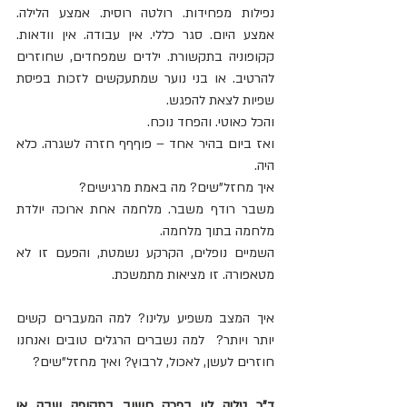
נפילות מפחידות. רולטה רוסית. אמצע הלילה. 
אמצע היום. סגר כללי. אין עבודה. אין וודאות. 
קקופוניה בתקשורת. ילדים שמפחדים, שחוזרים 
להרטיב. או בני נוער שמתעקשים לזכות בפיסת 
שפיות לצאת להפגש.
והכל כאוטי. והפחד נוכח.
ואז ביום בהיר אחד – פוףףף חזרה לשגרה. כלא 
היה.
איך מחזל"שים? מה באמת מרגישים?
משבר רודף משבר. מלחמה אחת ארוכה יולדת 
מלחמה בתוך מלחמה.
השמיים נופלים, הקרקע נשמטת, והפעם זו לא 
מטאפורה. זו מציאות מתמשכת.
איך המצב משפיע עלינו? למה המעברים קשים 
יותר ויותר?  למה נשברים הרגלים טובים ואנחנו 
חוזרים לעשן, לאכול, לרבוץ? ואיך מחזל"שים?
ד"ר טליה לוי בפרק חשוב בתקופה שבה אי 