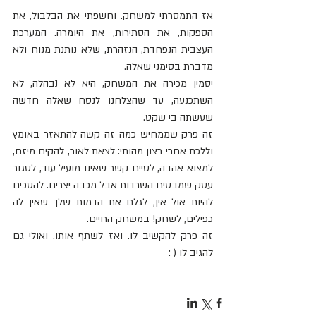
אז התמסרתי למשחק. וחשפתי את הבלבול, את 
הספקות, את הסתירות, את היומרה. המערכת 
העצבית הנפחדת, הנזהרת, שלא נותנת מנוח ולא 
מדברת בסימני שאלה.
יסמין מכירה את המשחק, היא לא נבהלה, לא 
השתכנעה, עד שהצלחנו לנסח שאלה חדשה 
שעשתה בי שקט.
זה פרק שממחיש כמה זה קשה להתאזר באומץ 
וללכת אחרי רצון מהותי: לצאת לאור, להקים מיזם, 
למצוא אהבה, לסיים קשר שאינו מועיל עוד, לסגור 
עסק שמבטיח השרדות אבל מכבה יצרים. להסכים 
להיות אול אין, לגלם את הדמות שלך שאין לה 
כפילים, לשחק! במשחק החיים.
זה פרק להקשיב לו. ואז לשתף אותו. ואולי גם 
להגיב לו ( :