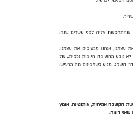
ם הפנימי. לגרעין.
ריר.
אתה לא העורך דין שאתה חושב שאתה. ואת לא המנהלת הבכירה שהתחפשת אליה לפני עשרים שנה. 
וכל אימת שאנחנו מתייחסים לעצמנו בחד מימדיות, אנחנו מכניעים את עצמנו, אנחנו מכעיסים את עצמנו. 
ובסוף הוא מתפרץ ה"עצמנו". ואז צריך להשקיט אותו... והשקט? הוא לא נובע מחשיבה חיובית נכפית.. של 
"יש לי הכל. אין לי מה להתלונן" או "זאת פשוט תקופה לחוצה בעבודה". השקט מגיע כשמבינים מה מרעיש. 
זה לא מסע מיסטי, ואין בו קסמים, לחשים או שיקויים. זאת דרך שדורשת הקשבה אמיתית, אותנטיות, אומץ 
 שאני רוצה.