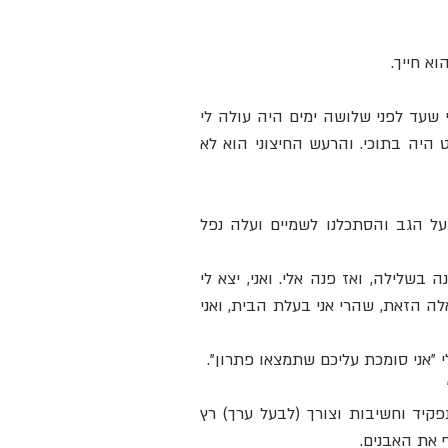
א חייך.
ואחר כך, בן ויהלי שיחקו וצעקו וצחקו. והסתכלתי על שניהם וחשבתי שעד לפני שלושה ימים היה עולה לי 
בגרון ה- "רק קצת יותר בשקט" והייתי בוודאי מוצפת. ועכשיו, השקט היה בתוכי. והרעש החיצוני הוא לא 
ואחר הצהריים בגינה אחרי ששלושתנו קפצנו בטרמפולינה ונשכבנו על הגב והסתכלנו לשמיים ועלה נפל 
ויותר מאוחר, כשיהלי לקח את האת חפירה. ובן גם רצה וכשדרש נענה בשלילה, ואז פנה אלי. ואני, יצא לי 
מהפה, ככה הבליח: "אין לנו עוד את?". ולא ידעתי מאיפה נשאלה השאלה הזאת, שהרי אני בעלת הבית, ואני 
 "אני סומכת עליכם שתמצאו פתרון".
ויהלי הקטן שאחיו משח אותו עכשיו לחופר שלו, לבן בריתו, לבעל תפקיד וחשיבות וצורך (לבעל ערך) רץ 
 את האבנים.