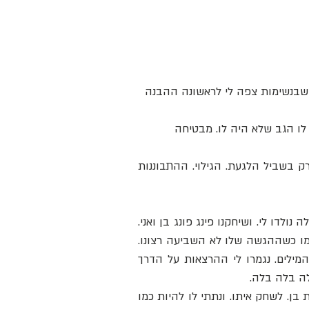
לו שבנשימות צפה לי לראשונה ההבנה 
 לו הגב שלא היה לו. מבטיחה 
ושמענו מוזיקה. ונגענו שלא כדי לקבל או להשיג או להגיע או לסיים. רק בשביל הלגעת. הגילוי. ההתבוננות 
ולמחרת התעוררתי לבוקר חדש עם ילדיי. והתרגשתי כל כך כאילו הלילה נולדו לי. ושיחקנו פינג פונג בן ואני. 
והוא כהרגלו איים עלי שינצח. התעצבן כשפספס כדור. הקטין את עצמו כשההגשה שלו לא השביעה רצונו. 
התרברב כשהנחית. דיבר את עצמו לדעת. ואני – שתקתי. נגמרו לי המילים. נגמרו לי ההרצאות על הדרך 
ה בלה בלה.
נגמרו לי המילים. וחייכתי. ונהניתי מהמשחק ומהדרך. ונהניתי לראות את בן. לשחק איתו. ונתתי לו להיות כמו 