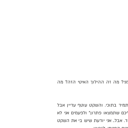
בערב אחרי שהשכבתי אותם לישון כבר הפחד התגנב. מה נהיה ממני? מה זה ההילוך האיטי הזה? מה 
מאז עברו מים רבים ותובנות הרבה. מאז גם התאזנתי. השמש לא תמיד בתוכי. והשקט עוטף עדיין אבל 
קצת אחרת. ואני לגמרי מתפקדת. ולפעמים מבליח לי "אני סומכת עליכם שתמצאו פתרון" ולפעמים אני לא 
נותנת אף חיבוק לליאור. ולפעמים שמחת ילדים היא רעש רועש במיוחד. אבל.. אני יודעת שיש בי את השקט 