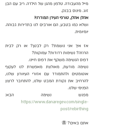
מייל מהעבודה. טלפון מהגן של הילדה. ריב עם הבן 
זוג. מינוס בבנק.
אהלן אהלן, טורפי העידן המודרני!
ושלא כמו בטבע, הם אורבים לנו בתדירות גבוהה. 
יומיומית.
אז איך אני נושמת? רק לבטן? או רק לבית 
החזה? נשימות רדודות? עמוקות?
דפוס הנשימה משקף את דפוס חיינו.
נשימה מודעת, מאולצת מאפשרת לנו לעקוף 
אוטומטים ולהתמודד עם אזורי העיוורון שלנו, 
להרחיב את נקודת המבט שלנו, להתחבר לרצון 
הפנימי שלנו.
מפגש נשימה הבא: 
https://www.danaregev.com/single-
post/rebirthing
אתם באים? 🦋