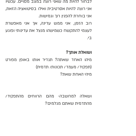
לבחור להיות מה שאני רוצה במצב מסויים. עכשיו 
אני רוצה להיות אסרטיבית ואילו בסיטואציה הזאת, 
אני בוחרת להפגין רוך וגמישות.
רוב הזמן, אני ממש עדינה, אך אני מאפשרת 
לעצמי להתקשח כשמישהו מנצל את עדינותי ופוגע 
בי.
ושואלת אותך?
מיהו האחד שאתה? תגדיר אותו באופן מפורט 
(תפקיד/ מעמד/ תכונות/ תדמית)
מיהי האחת שאת?
ושאלה למחשבה- מהם הרווחים מהתפקיד/ 
מהתדמית שאתם מגלמים?
ומתי אתם מפסידים עליהם או משלמים מחירים?