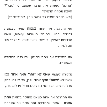
"צריכה" לעשות את הדבר שמסב לי "סבל"? 
חייבת מכורח תדמית?
(וכאן חייבים לשים לב לפער שבין  אתגר לסבל). 
אני מתרגלת אף אחת 
בענווה
 שאני מבקשת 
להגדיל בחיי. בחוסר חשיבות עצמית, שאני 
מבקשת להפגין.  כי ייתכן שאני טועה. כי יש לי עוד 
מה ללמוד.
אני מתרגלת אף אחת בסגנון שלי כלפי הסביבה 
והאחרים.
מזכירה לעצמי ש
אני לא "יותר" מאף אחד כמו 
שאני לא "פחות" מאף אחד
. ולכן, אל לי להתבריין 
או להתנשא ומצד שני גם לא להתנצל או להצטדק
אני מתרגלת אף אחת כשאני מתנסה בלהיות 
אחת 
אחרת
 – אחת שמחבקת יותר. אחת שמשתובבת 