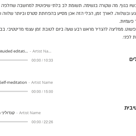
שיו בגוף. מה שקורה בנשימה. תשומת לב בלתי שיפוטית למחשבה שחלפה ע
ע ובשלווה. לאורך זמן, הכלי הזה אכן מסייע בהפחתת סטרס וביותר שלווה 
פעמיות.
פשוט. ממליצה להגדיר מראש רבע שעה ביום לטובת זמן עצמי מדיטטיבי. בב
 לפני.
Artist Name
chp 1 Gווuided editation
ים
00:00 / 10:33
Self-meditation
Artist Name
00:00 / 15:00
יבית
Artist Name
קונדוליני 
00:00 / 22:26