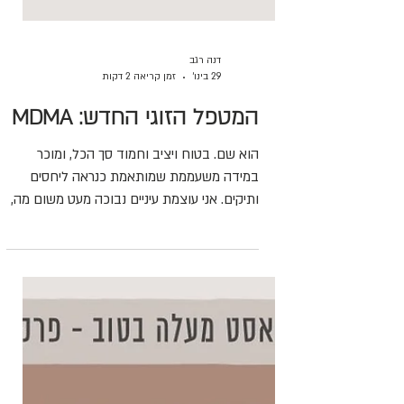
דנה רגב
29 בינו׳
זמן קריאה 2 דקות
המטפל הזוגי החדש: MDMA
הוא שם. בטוח ויציב וחמוד סך הכל, ומוכר
במידה משעממת שמותאמת כנראה ליחסים
ותיקים. אני עוצמת עיניים נבוכה מעט משום מה,
וכשאני פוקחת אותן אני מופתעת לגלות אותו
רוקד. הוא מפתיע אותי שוב כשהוא מוביל אותי
בנחישות לחיבוק. חיבוק חזק ממש, שמבקש
לאחד ביננו. הדינמיקה הגופנית ביננו חדשה לי
״מי אתה?״ אני לא מפסיקה לשאול בלחש. ואני