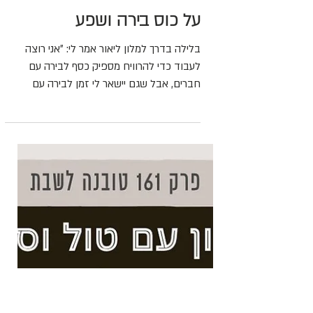
דנה רגב
8 באוק׳ 2025
זמן קריאה 2 דקות
על כוס בירה ושפע
בלילה בדרך למלון ליאור אמר לי: ״אני רוצה
לעבוד כדי להרוויח מספיק כסף לבירה עם
חברים, אבל שגם יישאר לי זמן לבירה עם
חברים״ והאג׳נדה הזו - עם החומריות של החיים
(בירה) ועם הטעם שלהם (חברים) – עשתה לי
לאהוב אותו קצת יותר (למרות שמעולם לא
אהבתי בירה). החיים קרו לנו, כמו שחיים קורים
לכולם: בלי אג'נדות ועם פחות סיסמאות