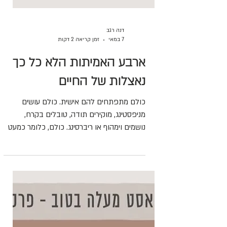
דנה רגב
7 במאי
זמן קריאה 2 דקות
ארבע האמיתות הלא כל כך
נאצלות של החיים
כולם מתפתחים להם אישית. כולם עושים
מניפסטינג, מוקירים תודה, טובלים בקרח,
נושמים וימהוף או ריברסינג. כולם, כלומר כמעט
כולם, רוצים לגלות את עצמם ולגלות לעצמם
רצון ותשוקה. כולם רוצים לזרוח ולהגשים.
לכאורה נפלא, אבל גם לא. כי כמו כל דבר,
כשהוא נהיה טרנדי ולהמונים – הוא עובר אביוז,
חוטא למטרתו. אנשים עושים מדיטציות, דפי