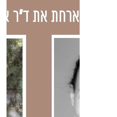
בוקר, חזונות, טובלים בקרח, יוצאים לריטריטים
ולסדנאות, גומעים עוד ועוד ספרי Help
Yourself ופודקאסטים והרצאות, והמציאות לא
נשמעת להם. הם לא הצליחו לאלף את
הסוררת. ע