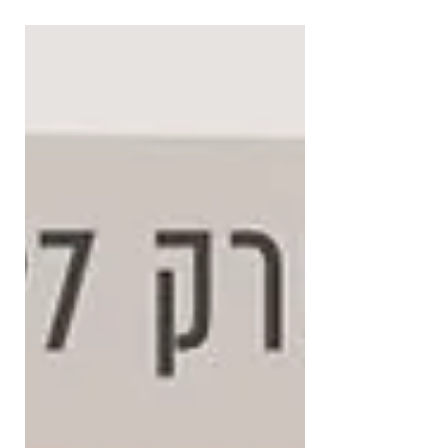
כולם, רוצים לגלות את עצמם ולגלות לעצמם
רצון ותשוקה. כולם רוצים לזרוח ולהגשים.
לכאורה נפלא, אבל גם לא. כי כמו כל דבר,
כשהוא נהיה טרנדי ולהמונים – הוא עובר אביוז,
חוטא למטרתו. אנשים עושים מדיטציות, דפי
בוקר, חזונות, טובלים בקרח, יוצאים לריטריטים
ולסדנאות, גומעים עוד ועוד ספרי Help
Yourself ופודקאסטים והרצאות, והמציאות לא
נשמעת להם. הם לא הצליחו לאלף את
הסוררת. ע